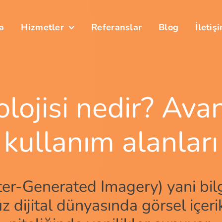
a
Hizmetler
Referanslar
Blog
İletiş
lojisi nedir? Avan
kullanım alanları
ter-Generated Imagery) yani bilg
z dijital dünyasında görsel içer