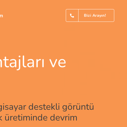
im
Bizi Arayın!
tajları ve
isayar destekli görüntü
ik üretiminde devrim