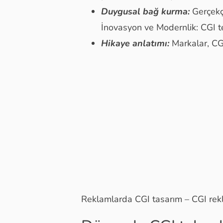
Duygusal bağ kurma:
Gerçekçi
İnovasyon ve Modernlik: CGI te
Hikaye anlatımı:
Markalar, CGI
Reklamlarda CGI tasarım – CGI rek