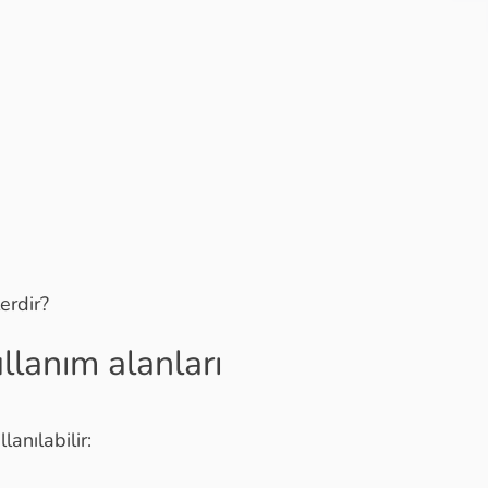
lerdir?
ullanım alanları
anılabilir: