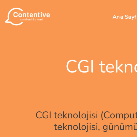
Skip
to
Ana Sayf
content
CGI tekno
CGI teknolojisi (Compu
teknolojisi, günümü