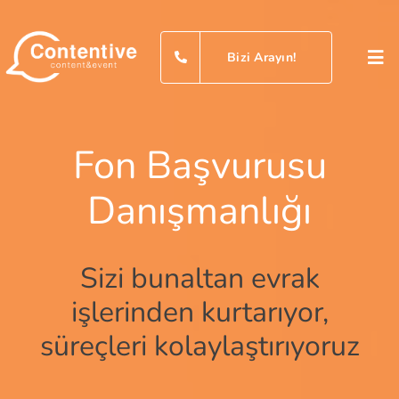
Skip
to
Bizi Arayın!
Tog
content
Nav
An
Fon Başvurusu
Hi
Danışmanlığı
Ref
Sizi bunaltan evrak
Bl
işlerinden kurtarıyor,
süreçleri kolaylaştırıyoruz
İle