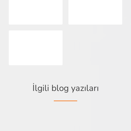
a
tasarım
Kurumsal
dergi
i
i
İlgili blog yazıları