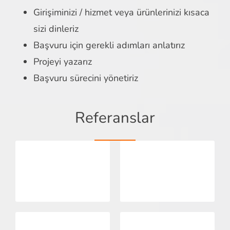
Girişiminizi / hizmet veya ürünlerinizi kısaca
sizi dinleriz
Başvuru için gerekli adımları anlatırız
Projeyi yazarız
Başvuru sürecini yönetiriz
Referanslar
İçerik üretimi
i
Kurumsal Kimlik
e-dergi
Grafik